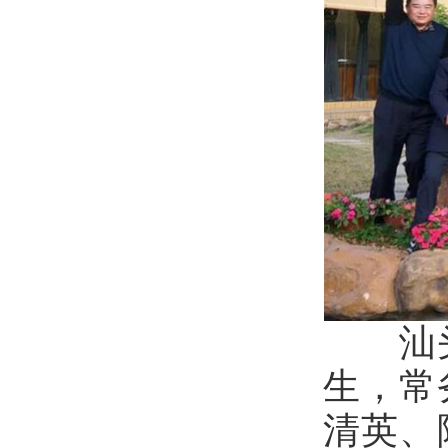
汕头清
生，常
清英、